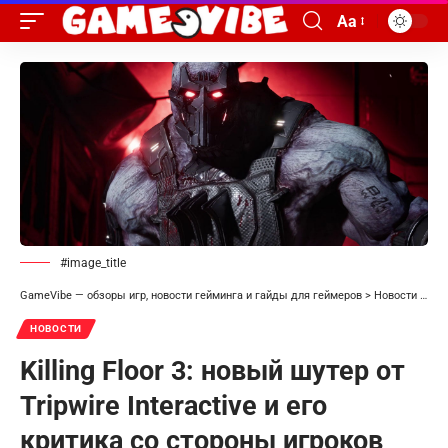
Aa
#image_title
GameVibe — обзоры игр, новости гейминга и гайды для геймеров
>
Новости
>
Kil
НОВОСТИ
Killing Floor 3: новый шутер от
Tripwire Interactive и его
критика со стороны игроков