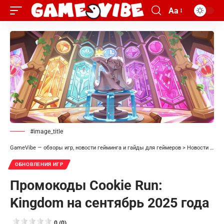
Aa
#image_title
GameVibe — обзоры игр, новости гейминга и гайды для геймеров
>
Новости
>
Обн
ОБНОВЛЕНИЯ ИГР
Промокоды Cookie Run:
Kingdom на сентябрь 2025 года
0 (0)