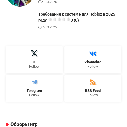
31.08.2025
Требования к системе для Roblox в 2025
году
0 (0)
05.09.2025
X
Vkontakte
Follow
Follow
Telegram
RSS Feed
Follow
Follow
Обзоры игр