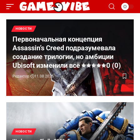
НОВОСТИ
Первоначальная концепция
Assassin’s Creed подразумевала
создание трилогии, но амбиции
Ubisoft изменили всё
0 (0)
Редактор
11.08.2025
НОВОСТИ