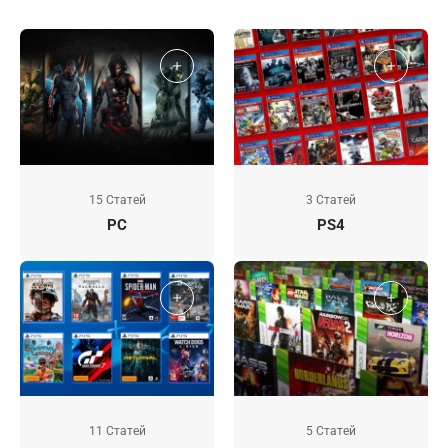
15 Статей
3 Статей
PC
PS4
11 Статей
5 Статей