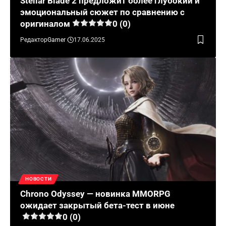
Stellar Blade 2 предложит более глубокий и
эмоциональный сюжет по сравнению с
оригиналом
0 (0)
Редактор
Gamer
17.06.2025
НОВОСТИ
Chrono Odyssey — новинка MMORPG
ожидает закрытый бета-тест в июне
0 (0)