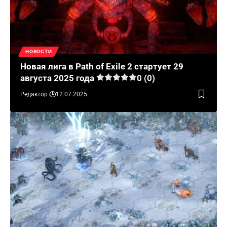
НОВОСТИ
Новая лига в Path of Exile 2 стартует 29
августа 2025 года
0 (0)
Редактор
12.07.2025