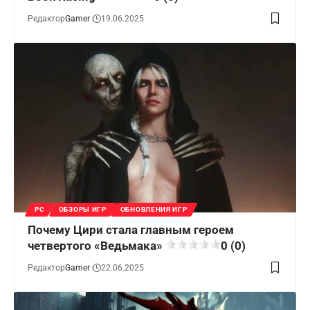
Редактор
Gamer
19.06.2025
PC
ОБЗОРЫ ИГР
ОБНОВЛЕНИЯ ИГР
Почему Цири стала главным героем
четвертого «Ведьмака»
0 (0)
Редактор
Gamer
22.06.2025