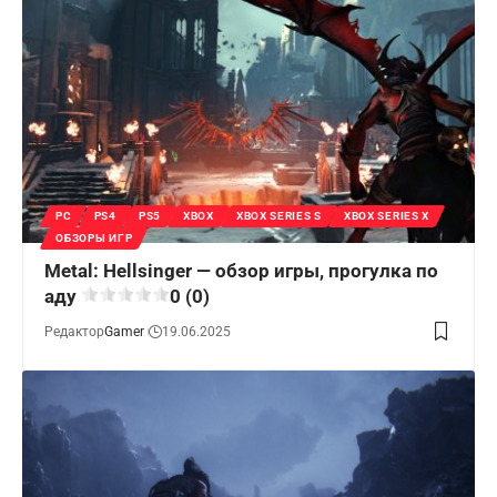
PC
PS4
PS5
XBOX
XBOX SERIES S
XBOX SERIES X
ОБЗОРЫ ИГР
Metal: Hellsinger — обзор игры, прогулка по
аду
0 (0)
Редактор
Gamer
19.06.2025