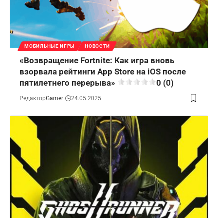
МОБИЛЬНЫЕ ИГРЫ
НОВОСТИ
«Возвращение Fortnite: Как игра вновь
взорвала рейтинги App Store на iOS после
пятилетнего перерыва»
0 (0)
Редактор
Gamer
24.05.2025