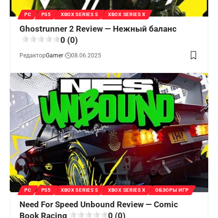
PC
PS5
XBOX SERIES S
XBOX SERIES X
Ghostrunner 2 Review — Нежный баланс
0 (0)
Редактор
Gamer
08.06.2025
PC
PS5
XBOX SERIES S
XBOX SERIES X
ОБЗОРЫ ИГР
Need For Speed Unbound Review — Comic
Book Racing
0 (0)