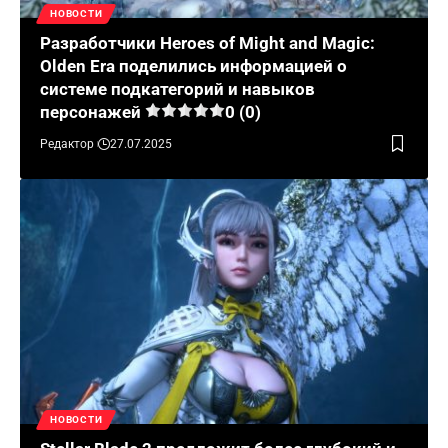
НОВОСТИ
Разработчики Heroes of Might and Magic:
Olden Era поделились информацией о
системе подкатегорий и навыков
персонажей
0 (0)
Редактор
27.07.2025
НОВОСТИ