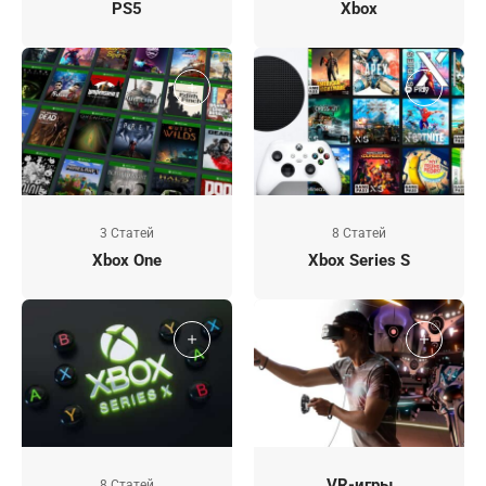
PS5
Xbox
3 Статей
8 Статей
Xbox One
Xbox Series S
VR-игры
8 Статей