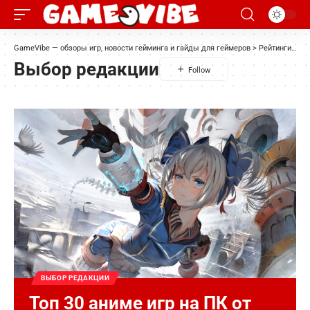
GameVibe — обзоры игр, новости гейминга и гайды для геймеров
>
Рейтинги
>
Вы
Выбор редакции
ВЫБОР РЕДАКЦИИ
Топ 30 аниме игр на ПК от