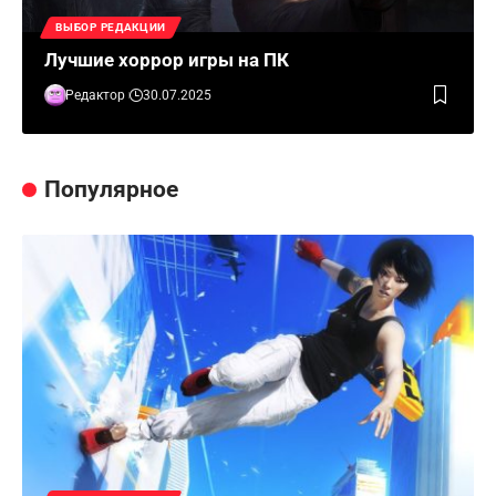
ВЫБОР РЕДАКЦИИ
Лучшие хоррор игры на ПК
Редактор
30.07.2025
Популярное