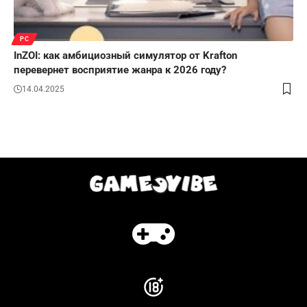
PC
InZOI: как амбициозный симулятор от Krafton
перевернет восприятие жанра к 2026 году?
14.04.2025