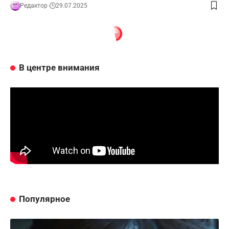
Редактор
29.07.2025
В центре внимания
Популярное