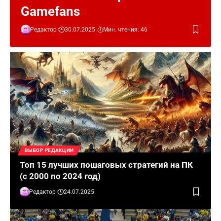
Gamefans
Редактор
30.07.2025
Мин. чтения: 46
ВЫБОР РЕДАКЦИИ
Топ 15 лучших пошаговых стратегий на ПК
(с 2000 по 2024 год)
Редактор
24.07.2025