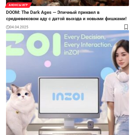
АНОНСЫ ИГР
DOOM: The Dark Ages — Эпичный приквел в
средневековом аду с датой выхода и новыми фишками!
04.04.2025