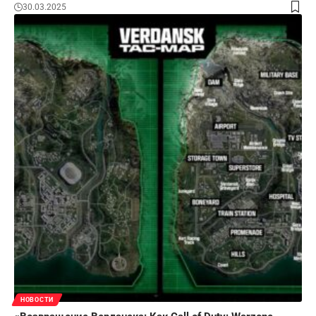
30.03.2025
НОВОСТИ