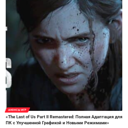
АНОНСЫ ИГР
«The Last of Us Part II Remastered: Полная Адаптация для
ПК с Улучшенной Графикой и Новыми Режимами»