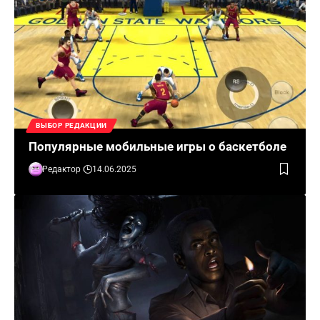
ВЫБОР РЕДАКЦИИ
Популярные мобильные игры о баскетболе
Редактор
14.06.2025