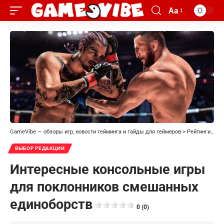
Aa
GameVibe — обзоры игр, новости гейминга и гайды для геймеров
>
Рейтинги
>
Вы
ВЫБОР РЕДАКЦИИ
Интересные консольные игры
для поклонников смешанных
единоборств
0 (0)