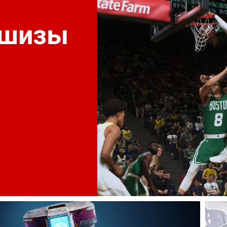
ншизы