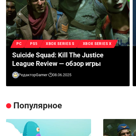
PC
PS5
XBOX SERIES S
XBOX SERIES X
Suicide Squad: Kill The Justice
League Review — обзор игры
Редактор
Gamer
08.06.2025
Популярное