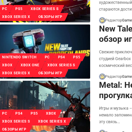
художественный 
стараются дост
PC
PS5
XBOX SERIES S
XBOX SERIES X
ОБЗОРЫ ИГР
Редактор
Game
New Tale
обзор и
Свежие приключе
NINTENDO SWITCH
PC
PS4
PS5
студией Gearbox
космический вес
XBOX
XBOX ONE
XBOX SERIES S
XBOX SERIES X
ОБЗОРЫ ИГР
Редактор
Game
Metal: H
прогулк
Игры и музыка –
PC
PS4
PS5
XBOX
немало запомина
эту связь…
XBOX SERIES S
XBOX SERIES X
ОБЗОРЫ ИГР