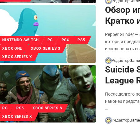
Редактор
Game
Обзор и
Кратко 
Pepper Grinder 
NINTENDO SWITCH
PC
PS4
PS5
который предла
использовать с
XBOX ONE
XBOX SERIES S
XBOX SERIES X
Редактор
Game
Suicide 
League 
После долгого пе
наконец представ
…
PC
PS5
XBOX SERIES S
XBOX SERIES X
Редактор
Game