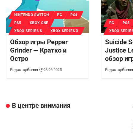
NINTENDO SWITCH
PC
PS4
PS5
XBOX ONE
PC
PS5
XBOX SERIES S
XBOX SERIES X
XBOX SERIE
Обзор игры Pepper
Suicide S
Grinder — Кратко и
Justice 
Остро
обзор иг
Редактор
Gamer
08.06.2025
Редактор
Game
В центре внимания