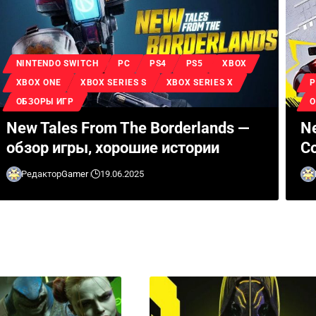
NINTENDO SWITCH
PC
PS4
PS5
XBOX
XBOX ONE
XBOX SERIES S
XBOX SERIES X
ОБЗОРЫ ИГР
О
New Tales From The Borderlands —
Ne
обзор игры, хорошие истории
Co
Редактор
Gamer
19.06.2025