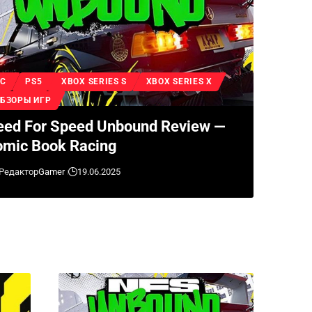
PC
PS5
XBOX SERIES S
XBOX SERIES X
БЗОРЫ ИГР
ed For Speed Unbound Review —
mic Book Racing
Редактор
Gamer
19.06.2025