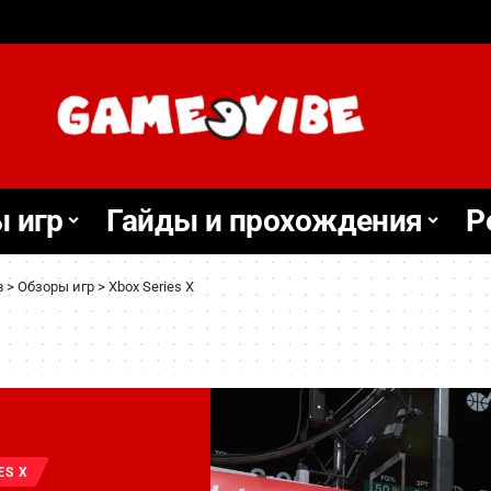
 игр
Гайды и прохождения
Р
в
>
Обзоры игр
>
Xbox Series X
ES X