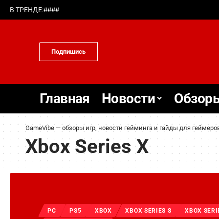
#
#
#
#
В ТРЕНДЕ:
Подпишись
Главная
Новости
Обзоры
GameVibe — обзоры игр, новости гейминга и гайды для геймеро
Xbox Series X
PC
PS5
XBOX
XBOX SERIES S
XBOX SERI