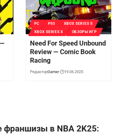
PC
PS5
XBOX SERIES S
XBOX SERIES X
ОБЗОРЫ ИГР
 —
Need For Speed Unbound
Review — Comic Book
Racing
Редактор
Gamer
19.06.2025
 франшизы в NBA 2K25: