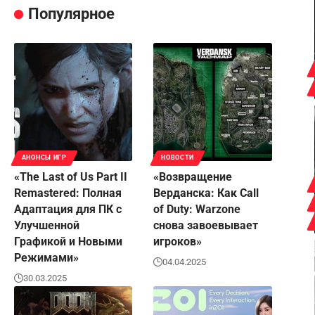
Популярное
АНОНСЫ ИГР
НОВОСТИ
«The Last of Us Part II
«Возвращение
Remastered: Полная
Верданска: Как Call
Адаптация для ПК с
of Duty: Warzone
Улучшенной
снова завоевывает
Графикой и Новыми
игроков»
Режимами»
04.04.2025
30.03.2025