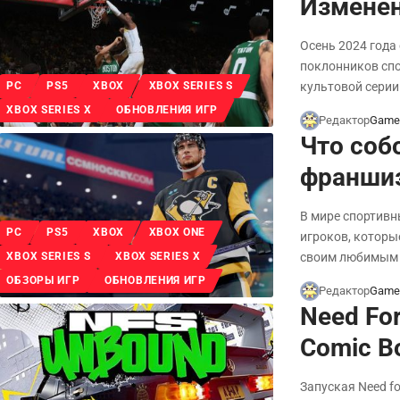
Изменен
Осень 2024 год
поклонников спо
культовой серии 
PC
PS5
XBOX
XBOX SERIES S
XBOX SERIES X
ОБНОВЛЕНИЯ ИГР
Редактор
Game
Что соб
франшиз
В мире спортивн
PC
PS5
XBOX
XBOX ONE
игроков, которы
своим любимым 
XBOX SERIES S
XBOX SERIES X
ОБЗОРЫ ИГР
ОБНОВЛЕНИЯ ИГР
Редактор
Game
Need Fo
Comic B
Запуская Need f