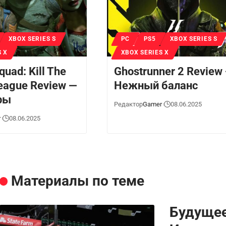
XBOX SERIES S
PC
PS5
XBOX SERIES S
S X
XBOX SERIES X
quad: Kill The
Ghostrunner 2 Review
League Review —
Нежный баланс
ры
Редактор
Gamer
08.06.2025
r
08.06.2025
Материалы по теме
Будущее