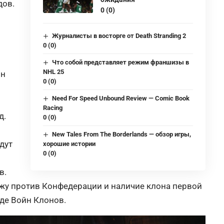
дов.
0 (0)
Журналисты в восторге от Death Stranding 2
0 (0)
Что собой представляет режим франшизы в
NHL 25
йн
0 (0)
Need For Speed Unbound Review — Comic Book
Racing
д.
0 (0)
New Tales From The Borderlands — обзор игры,
дут
хорошие истории
0 (0)
в.
жу против Конфедерации и наличие клона первой
оде Войн Клонов.