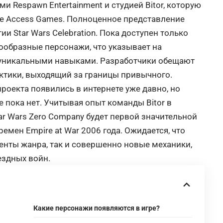
 Respawn Entertainment и студией Bitor, которую
re Access Games. Полноценное представление
тии
Star
Wars
Celebration
. Пока доступен только
ообразные персонажи, что указывает на
 уникальными навыками. Разработчики обещают
ктики, выходящий за границы привычного.
проекта появились в интернете уже давно, но
пока нет. Учитывая опыт команды Bitor в
ar
Wars
Zero
Company
будет первой значительной
емен Empire at War 2006 года. Ожидается, что
нты жанра, так и совершенно новые механики,
ездных войн.
Какие персонажи появляются в игре?