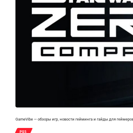
GameVibe — обзоры игр, новости гейминга и гайды для геймеро
PS5