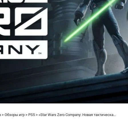
в
>
Обзоры игр
>
PS5
>
«Star Wars Zero Company: Новая тактическая игра от EA и Respawn Entertainment»