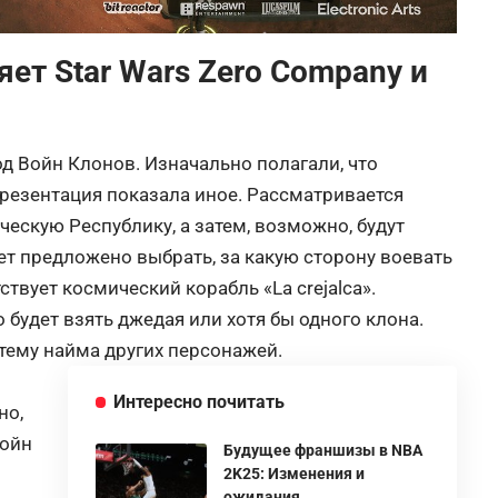
яет Star Wars Zero Company и
д Войн Клонов. Изначально полагали, что
презентация показала иное. Рассматривается
ическую Республику, а затем, возможно, будут
ет предложено выбрать, за какую сторону воевать
ствует космический корабль «La crejalca».
 будет взять джедая или хотя бы одного клона.
тему найма других персонажей.
Интересно почитать
но,
Войн
Будущее франшизы в NBA
2K25: Изменения и
ожидания