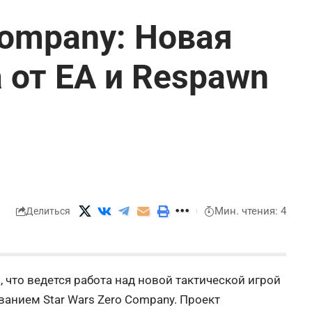
Company: Новая
 от EA и Respawn
Мин. чтения: 4
Делиться
, что ведется работа над новой тактической
игрой
званием
Star
Wars
Zero
Company
. Проект