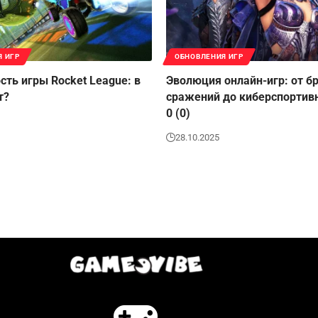
Я ИГР
ОБНОВЛЕНИЯ ИГР
сть игры Rocket League: в
Эволюция онлайн-игр: от б
т?
сражений до киберспортив
0 (0)
28.10.2025