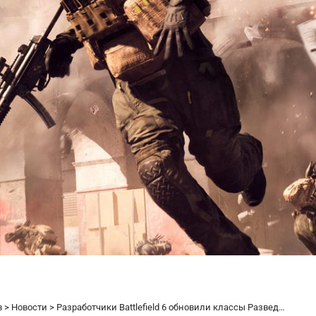
в
>
Новости
>
Разработчики Battlefield 6 обновили классы Разведчика и Штурмовика