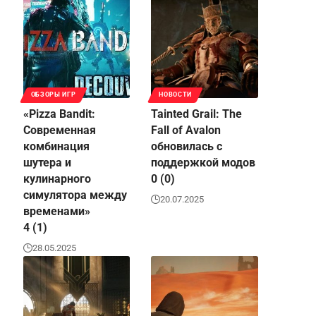
ОБЗОРЫ ИГР
НОВОСТИ
«Pizza Bandit:
Tainted Grail: The
Современная
Fall of Avalon
комбинация
обновилась с
шутера и
поддержкой модов
кулинарного
0 (0)
симулятора между
20.07.2025
временами»
4 (1)
28.05.2025