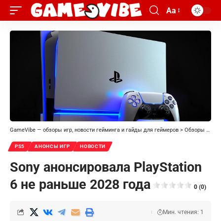
Aa
GameVibe — обзоры игр, новости гейминга и гайды для геймеров
>
Обзоры игр
>
PS5
АНОНСЫ ИГР
НОВОСТИ
Sony анонсировала PlayStation
6 не раньше 2028 года
0 (0)
Мин. чтения: 1