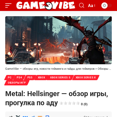
Aa
GameVibe — обзоры игр, новости гейминга и гайды для геймеров
>
Обзоры игр
>
PC
PS4
PS5
XBOX
XBOX SERIES S
XBOX SERIES X
ОБЗОРЫ ИГР
Metal: Hellsinger — обзор игры,
прогулка по аду
0 (0)