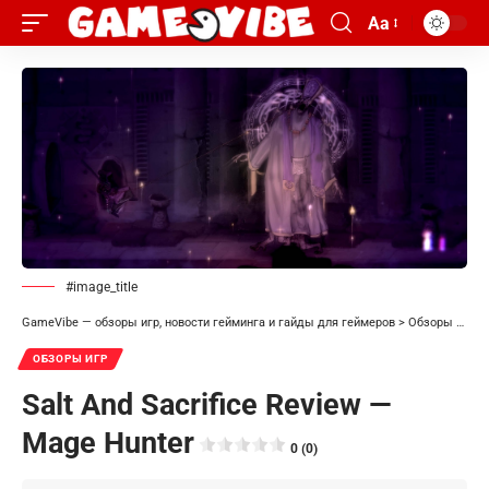
Aa
#image_title
GameVibe — обзоры игр, новости гейминга и гайды для геймеров
>
Обзоры игр
>
ОБЗОРЫ ИГР
Salt And Sacrifice Review —
Mage Hunter
0 (0)