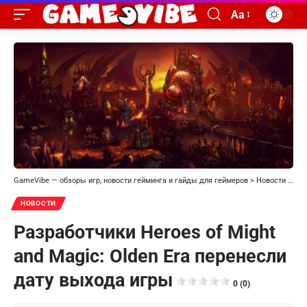
Aa
GameVibe — обзоры игр, новости гейминга и гайды для геймеров
>
Новости
>
Раз
НОВОСТИ
Разработчики Heroes of Might
and Magic: Olden Era перенесли
дату выхода игры
0 (0)