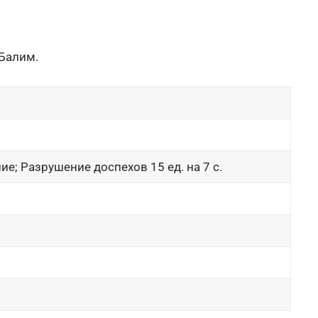
 Балим.
е; Разрушение доспехов 15 ед. на 7 с.