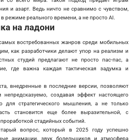
и со всего мира. Такой подход придает играм
ия и азарт. Ведь ничто не сравнимо с чувством,
в режиме реального времени, а не просто AI.
ика на ладони
самых востребованных жанров среди мобильных
дим, как разработчики делают упор на реализм и
стных студий предлагают не просто пас-пас, а
ие, где важна каждая тактическая задумка и
кта, внедренные в последние версии, позволяют
 непредсказуемо, создавая эффект настоящего
о для стратегического мышления, а не только
асть становится еще более выразительной, с
проработкой стадийных событий.
старый вопрос, который в 2025 году успешно
ные анимации, звук болельщиков и атмосфера