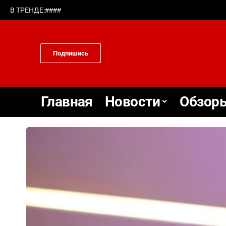
#
#
#
#
В ТРЕНДЕ:
Подпишись
Главная
Новости
Обзоры