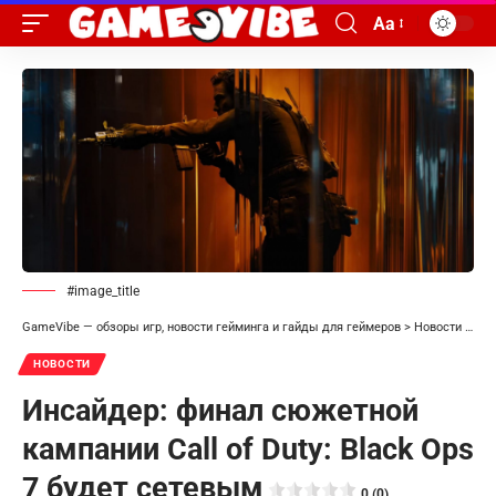
Aa
#image_title
GameVibe — обзоры игр, новости гейминга и гайды для геймеров
>
Новости
>
Инс
НОВОСТИ
Инсайдер: финал сюжетной
кампании Call of Duty: Black Ops
7 будет сетевым
0 (0)