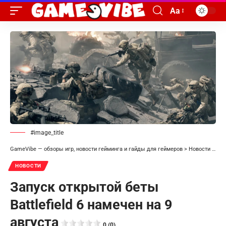
Aa
#image_title
GameVibe — обзоры игр, новости гейминга и гайды для геймеров
>
Новости
>
Зап
НОВОСТИ
Запуск открытой беты
Battlefield 6 намечен на 9
августа
0 (0)