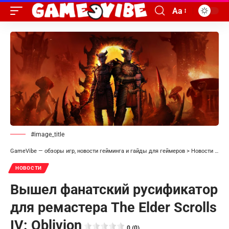
Aa
#image_title
GameVibe — обзоры игр, новости гейминга и гайды для геймеров
>
Новости
>
Выш
НОВОСТИ
Вышел фанатский русификатор
для ремастера The Elder Scrolls
IV: Oblivion
0 (0)