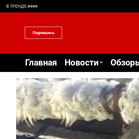
#
#
#
#
В ТРЕНДЕ:
Подпишись
Главная
Новости
Обзоры