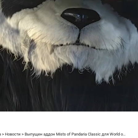
в
>
Новости
>
Выпущен аддон Mists of Pandaria Classic для World of Warcraft