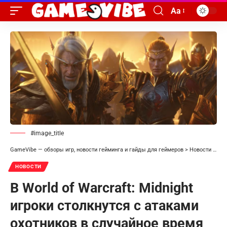
Aa
#image_title
GameVibe — обзоры игр, новости гейминга и гайды для геймеров
>
Новости
>
В W
НОВОСТИ
В World of Warcraft: Midnight
игроки столкнутся с атаками
охотников в случайное время