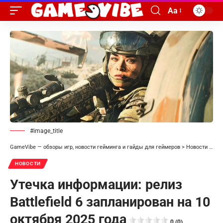
Aa
#image_title
GameVibe — обзоры игр, новости гейминга и гайды для геймеров
>
Новости
>
Уте
НОВОСТИ
Утечка информации: релиз
Battlefield 6 запланирован на 10
октября 2025 года
0 (0)