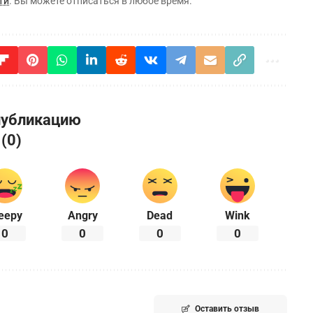
ти
. Вы можете отписаться в любое время.
публикацию
 (0)
eepy
Angry
Dead
Wink
0
0
0
0
Оставить отзыв