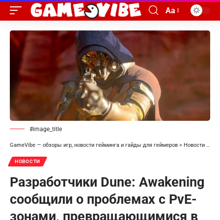
Aa
#image_title
GameVibe — обзоры игр, новости гейминга и гайды для геймеров
>
Новости
>
Раз
НОВОСТИ
Разработчики Dune: Awakening
сообщили о проблемах с PvE-
зонами, превращающимися в