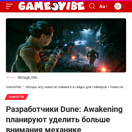
Aa
#image_title
GameVibe — обзоры игр, новости гейминга и гайды для геймеров
>
Новости
>
Раз
НОВОСТИ
Разработчики Dune: Awakening
планируют уделить больше
внимания механике