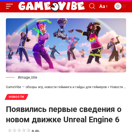
Aa
#image_title
GameVibe — обзоры игр, новости гейминга и гайды для геймеров
>
Новости
>
Поя
НОВОСТИ
Появились первые сведения о
новом движке Unreal Engine 6
0 (0)