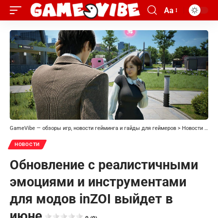
Aa
GameVibe — обзоры игр, новости гейминга и гайды для геймеров
>
Новости
>
Обн
НОВОСТИ
Обновление с реалистичными
эмоциями и инструментами
для модов inZOI выйдет в
июне