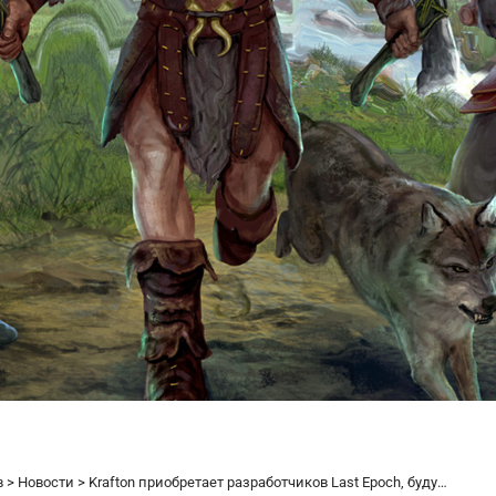
в
>
Новости
>
Krafton приобретает разработчиков Last Epoch, будущие изменения обещают быть значительными