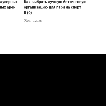
раузерных
Как выбрать лучшую беттинговую
ных арен
организацию для пари на спорт
0 (0)
03.10.2025