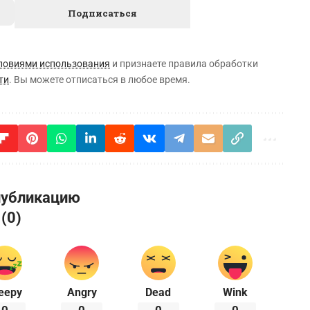
ловиями использования
и признаете правила обработки
ти
. Вы можете отписаться в любое время.
публикацию
 (0)
eepy
Angry
Dead
Wink
0
0
0
0