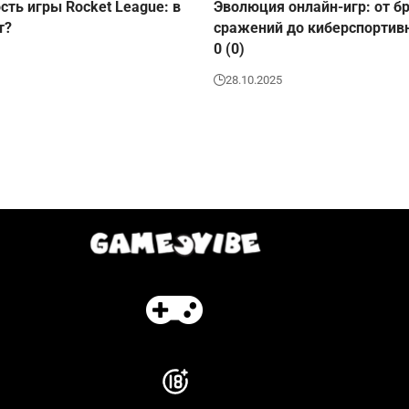
сть игры Rocket League: в
Эволюция онлайн-игр: от б
т?
сражений до киберспортив
0 (0)
28.10.2025