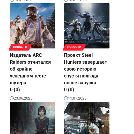
НОВОСТИ
НОВОСТИ
Издатель ARC
Проект Steel
Raiders отчитался
Hunters завершает
об крайне
свою историю
успешном тесте
спустя полгода
шутера
после запуска
0 (0)
0 (0)
23.06.2025
11.07.2025