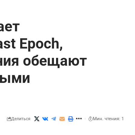
ает
st Epoch,
ния обещают
ными
Мин. чтения: 1
Делиться