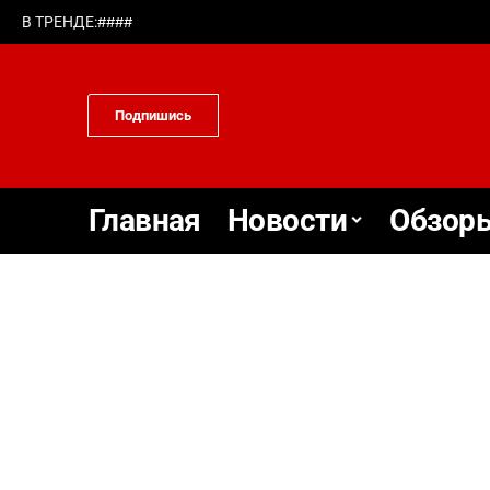
#
#
#
#
В ТРЕНДЕ:
Подпишись
Главная
Новости
Обзоры