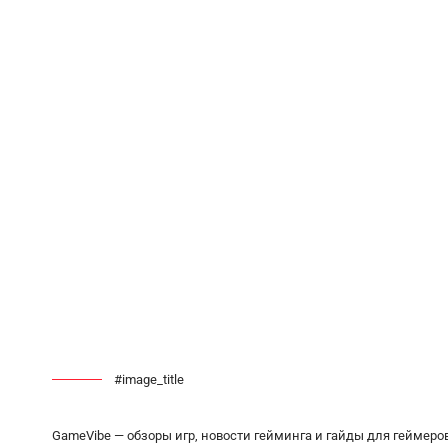
#image_title
GameVibe — обзоры игр, новости гейминга и гайды для геймеро