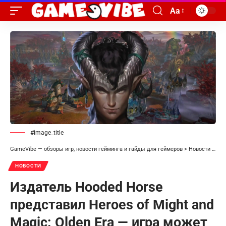
Aa
#image_title
GameVibe — обзоры игр, новости гейминга и гайды для геймеров
>
Новости
>
Изд
НОВОСТИ
Издатель Hooded Horse
представил Heroes of Might and
Magic: Olden Era — игра может