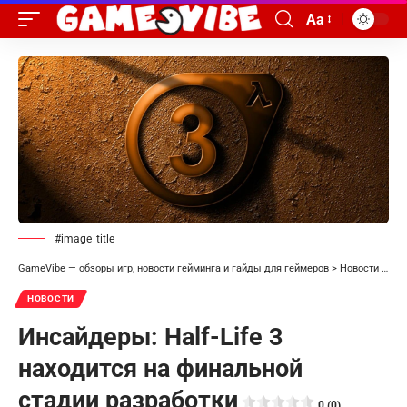
Aa
#image_title
GameVibe — обзоры игр, новости гейминга и гайды для геймеров
>
Новости
>
Инс
НОВОСТИ
Инсайдеры: Half-Life 3
находится на финальной
стадии разработки
0 (0)