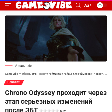
Aa
#image_title
GameVibe — обзоры игр, новости гейминга и гайды для геймеров
>
Новости
>
Chr
НОВОСТИ
Chrono Odyssey проходит через
этап серьезных изменений
после ЗБТ
0 (0)