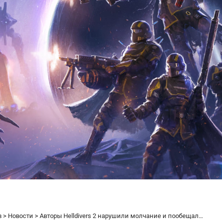
в
>
Новости
>
Авторы Helldivers 2 нарушили молчание и пообещали свежий контент в ближайшее время