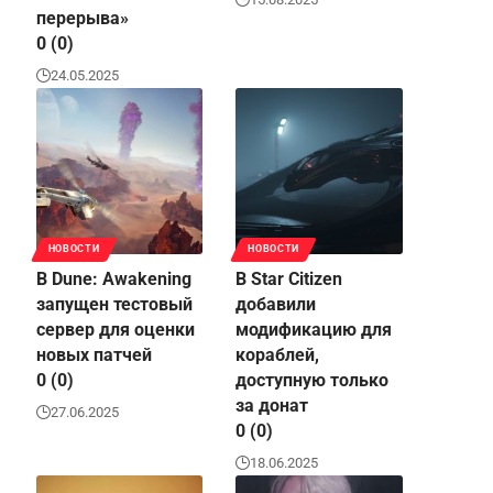
перерыва»
0 (0)
24.05.2025
НОВОСТИ
НОВОСТИ
В Dune: Awakening
В Star Citizen
запущен тестовый
добавили
сервер для оценки
модификацию для
новых патчей
кораблей,
0 (0)
доступную только
за донат
27.06.2025
0 (0)
18.06.2025