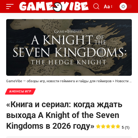
Aa
GameVibe — обзоры игр, новости гейминга и гайды для геймеров
>
Новости
>
Ано
АНОНСЫ ИГР
«Книга и сериал: когда ждать
выхода A Knight of the Seven
Kingdoms в 2026 году»
5 (1)