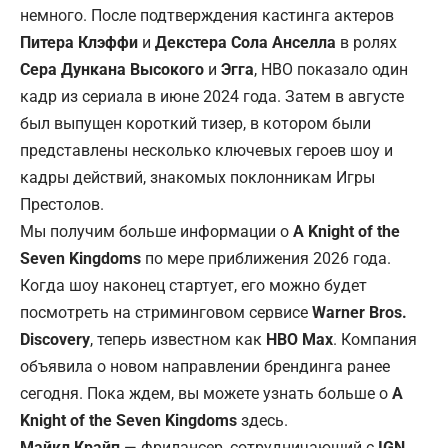
немного. После подтверждения кастинга актеров
Питера Клэффи
и
Декстера Сола Анселла
в ролях
Сера Дункана Высокого
и
Эгга
, HBO показало один
кадр из сериала в июне 2024 года. Затем в августе
был выпущен короткий тизер, в котором были
представлены несколько ключевых героев шоу и
кадры действий, знакомых поклонникам
Игры
Престолов.
Мы получим больше информации о
A Knight of the
Seven Kingdoms
по мере приближения 2026 года.
Когда шоу наконец стартует, его можно будет
посмотреть на стриминговом сервисе
Warner Bros.
Discovery
, теперь известном как
HBO Max
. Компания
объявила о новом направлении брендинга ранее
сегодня. Пока ждем, вы можете узнать больше о
A
Knight of the Seven Kingdoms
здесь.
Майкл Крайп
— фрилансер, сотрудничающий с
IGN
.