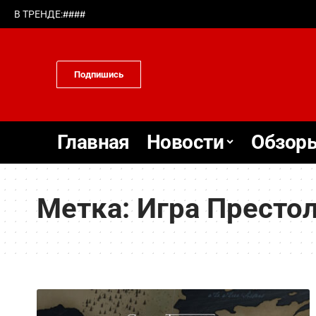
#
#
#
#
В ТРЕНДЕ:
Подпишись
Главная
Новости
Обзоры
Метка:
Игра Престо