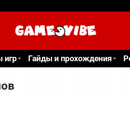
 игр
Гайды и прохождения
Р
лов