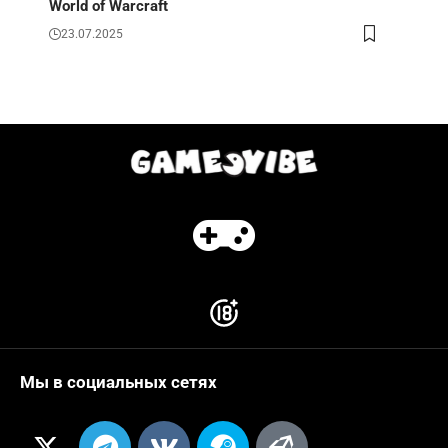
World of Warcraft
23.07.2025
Мы в социальных сетях