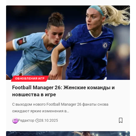
ОБНОВЛЕНИЯ ИГР
Football Manager 26: Женские команды и
новшества в игре
С выходом нового Football Manager 26 фанаты снова
ожидают яркие изменения в…
Редактор
28.10.2025