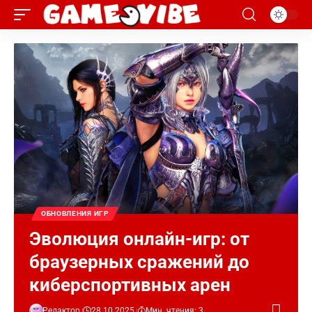
ОБНОВЛЕНИЯ ИГР
Эволюция онлайн-игр: от
браузерных сражений до
киберспортивных арен
Редактор
28.10.2025
Мин. чтения: 3