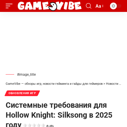
Aa
#image_title
GameVibe — обзоры игр, новости гейминга и гайды для геймеров
>
Новости
>
Обн
ОБНОВЛЕНИЯ ИГР
Системные требования для
Hollow Knight: Silksong в 2025
году
0 (0)