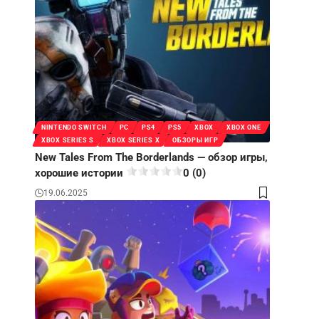
NINTENDO SWITCH
PC
PS4
PS5
XBOX
XBOX ONE
XBOX SERIES S
XBOX SERIES X
ОБЗОРЫ ИГР
New Tales From The Borderlands — обзор игры,
хорошие истории
0 (0)
19.06.2025