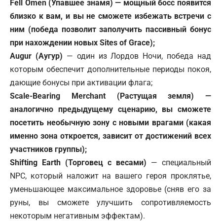
Fell Omen
(
Упавшее знамя
)
— мощный босс появится
близко к вам, и вы не сможете избежать встречи с
ним (победа позволит заполучить пассивный бонус
при нахождении новых Sites of Grace);
Augur (Аугур)
— один из Лордов Ночи, победа над
которым обеспечит дополнительные периоды покоя,
дающие бонусы при активации флага;
Scale-Bearing Merchant (
Растущая земля)
—
аналогично предыдущему сценарию, вы сможете
посетить необычную зону с новыми врагами (какая
именно зона откроется, зависит от достижений всех
участников группы);
Shifting Earth (Торговец с весами)
— специальный
NPC, который наложит на вашего героя проклятье,
уменьшающее максимальное здоровье (сняв его за
руны, вы сможете улучшить сопротивляемость
некоторым негативным эффектам).