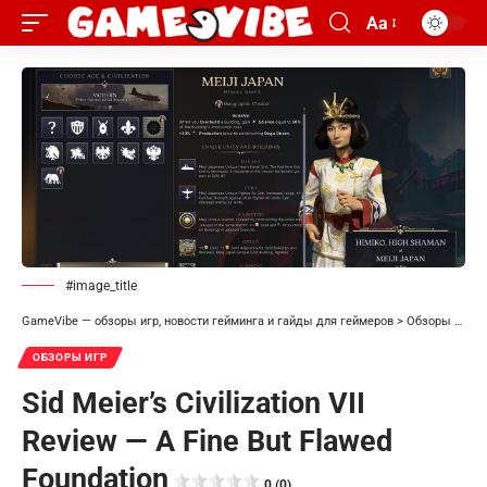
Aa
#image_title
GameVibe — обзоры игр, новости гейминга и гайды для геймеров
>
Обзоры игр
>
ОБЗОРЫ ИГР
Sid Meier’s Civilization VII
Review — A Fine But Flawed
Foundation
0 (0)