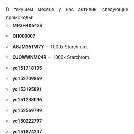
В текущем месяце у нас активны следующие
промокоды:
MP3H4X643R
OH000007
ASJM36TW7Y
— 1000x Starchrom.
QJQWWNMC4R
— 1000x Starchrom.
yq151718105
yq152709869
yq153195891
yq151238096
yq152569799
yq150222797
yq151874207