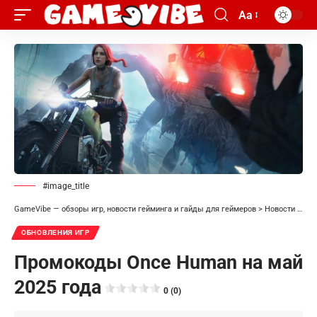
Aa
#image_title
GameVibe — обзоры игр, новости гейминга и гайды для геймеров
>
Новости
>
Обн
ОБНОВЛЕНИЯ ИГР
Промокоды Once Human на май
2025 года
0 (0)