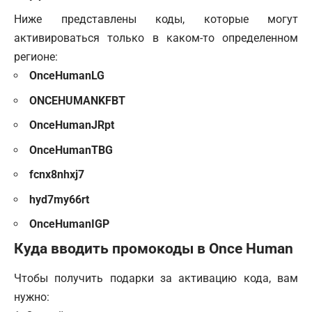
Ниже представлены коды, которые могут
активироваться только в каком-то определенном
регионе:
OnceHumanLG
ONCEHUMANKFBT
OnceHumanJRpt
OnceHumanTBG
fcnx8nhxj7
hyd7my66rt
OnceHumanIGP
Куда вводить промокоды в Once Human
Чтобы получить подарки за активацию кода, вам
нужно: