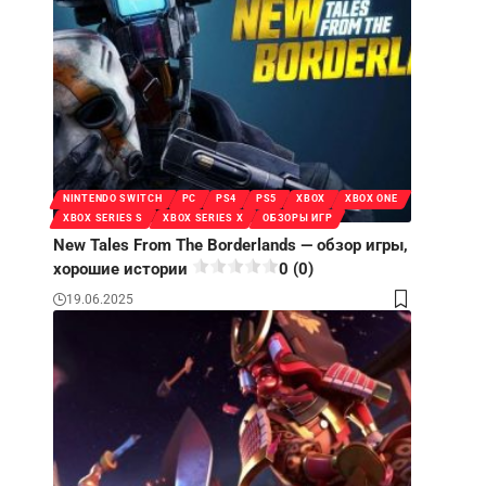
NINTENDO SWITCH
PC
PS4
PS5
XBOX
XBOX ONE
XBOX SERIES S
XBOX SERIES X
ОБЗОРЫ ИГР
New Tales From The Borderlands — обзор игры,
хорошие истории
0 (0)
19.06.2025