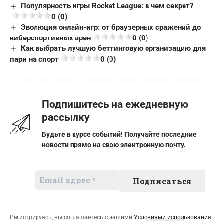
Популярность игры Rocket League: в чем секрет?
0 (0)
Эволюция онлайн-игр: от браузерных сражений до
киберспортивных арен
0 (0)
Как выбрать лучшую беттинговую организацию для
пари на спорт
0 (0)
Подпишитесь на ежедневную
рассылку
Будьте в курсе событий! Получайте последние
новости прямо на свою электронную почту.
Регистрируясь, вы соглашаетесь с нашими
Условиями использования