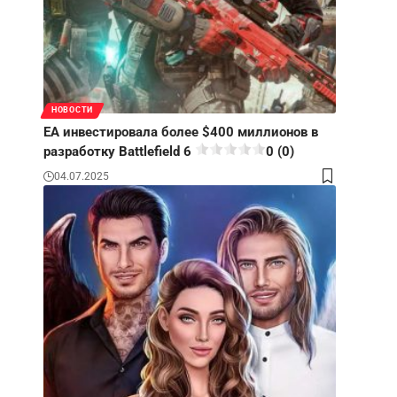
НОВОСТИ
EA инвестировала более $400 миллионов в
разработку Battlefield 6
0 (0)
04.07.2025