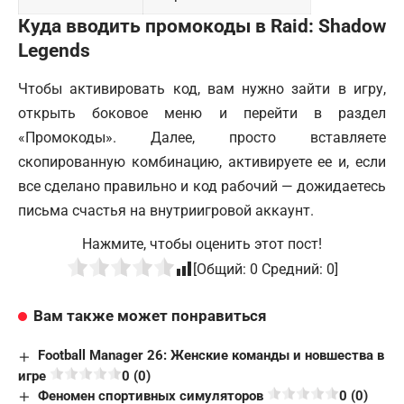
Куда вводить промокоды в Raid: Shadow
Legends
Чтобы активировать код, вам нужно зайти в игру,
открыть боковое меню и перейти в раздел
«Промокоды». Далее, просто вставляете
скопированную комбинацию, активируете ее и, если
все сделано правильно и код рабочий — дожидаетесь
письма счастья на внутриигровой аккаунт.
Нажмите, чтобы оценить этот пост!
[Общий:
0
Средний:
0
]
Вам также может понравиться
Football Manager 26: Женские команды и новшества в
игре
0 (0)
Феномен спортивных симуляторов
0 (0)