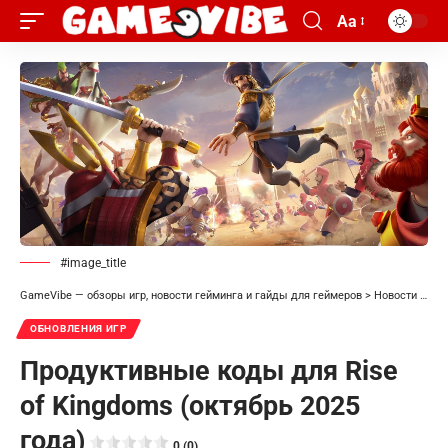
Aa
#image_title
GameVibe — обзоры игр, новости гейминга и гайды для геймеров
>
Новости
>
Обн
ОБНОВЛЕНИЯ ИГР
Продуктивные коды для Rise
of Kingdoms (октябрь 2025
года)
0 (0)