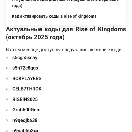
года)
Как активировать коды в Rise of Kingdoms
Актуальные коды для Rise of Kingdoms
(октябрь 2025 года)
В этом месяце доступны следующие активные коды:
s5cga5sc5y
s5h72c8qgs
ROKPLAYERS
CELB7THROK
RISEIN2025
Grab600Gem
n9qedjba38
n9nab5b3xx