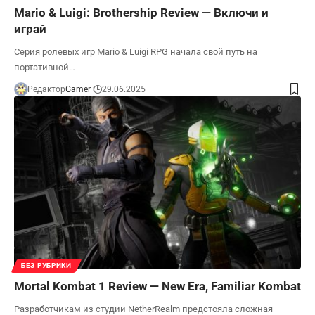
Mario & Luigi: Brothership Review — Включи и
играй
Серия ролевых игр Mario & Luigi RPG начала свой путь на
портативной…
Редактор
Gamer
29.06.2025
БЕЗ РУБРИКИ
Mortal Kombat 1 Review — New Era, Familiar Kombat
Разработчикам из студии NetherRealm предстояла сложная