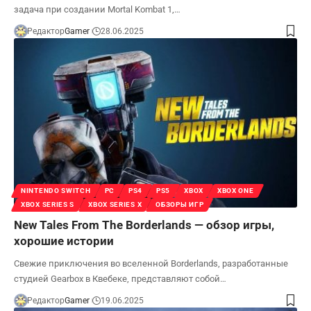
задача при создании Mortal Kombat 1,…
Редактор
Gamer
28.06.2025
NINTENDO SWITCH
PC
PS4
PS5
XBOX
XBOX ONE
XBOX SERIES S
XBOX SERIES X
ОБЗОРЫ ИГР
New Tales From The Borderlands — обзор игры,
хорошие истории
Свежие приключения во вселенной Borderlands, разработанные
студией Gearbox в Квебеке, представляют собой…
Редактор
Gamer
19.06.2025