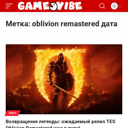
Метка:
oblivion remastered дата
XBOX
Возвращение легенды: ожидаемый релиз TES
Oblivion Remastered уже в пути!