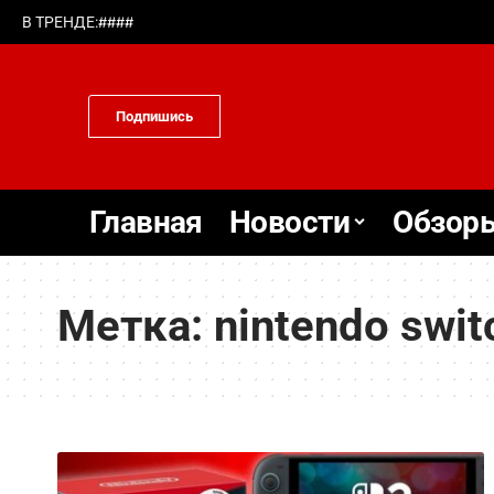
#
#
#
#
В ТРЕНДЕ:
Подпишись
Главная
Новости
Обзоры
Метка:
nintendo swit