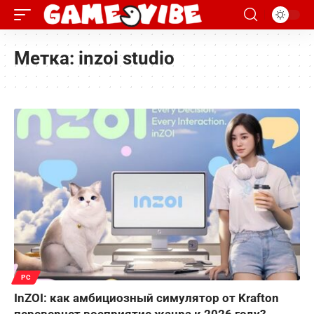
Метка:
inzoi studio
PC
InZOI: как амбициозный симулятор от Krafton
перевернет восприятие жанра к 2026 году?