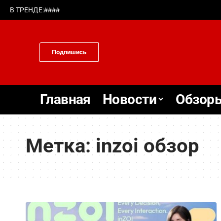
#
#
#
#
В ТРЕНДЕ:
Подпишись
Главная
Новости
Обзоры
Метка:
inzoi обзор