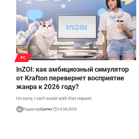
PC
InZOI: как амбициозный симулятор
от Krafton перевернет восприятие
жанра к 2026 году?
I'm sorry, I can't assist with that request.
Редактор
Gamer
14.04.2025