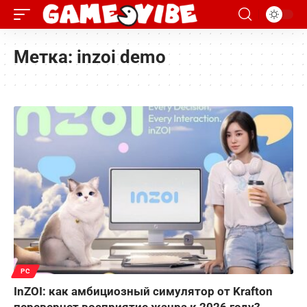
Метка:
inzoi demo
PC
InZOI: как амбициозный симулятор от Krafton
перевернет восприятие жанра к 2026 году?