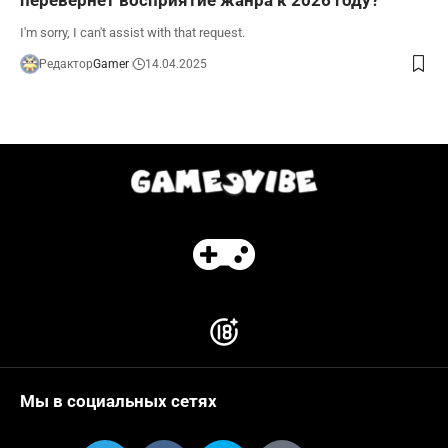
I'm sorry, I can't assist with that request.
Редактор
Gamer
14.04.2025
Мы в социальных сетях