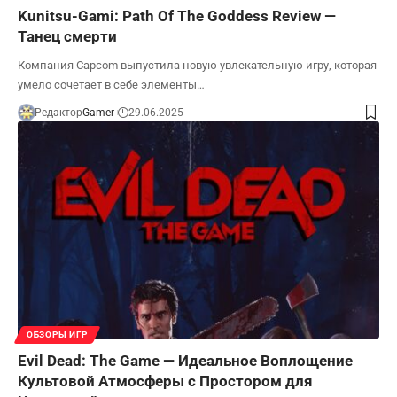
Kunitsu-Gami: Path Of The Goddess Review —
Танец смерти
Компания Capcom выпустила новую увлекательную игру, которая
умело сочетает в себе элементы…
Редактор
Gamer
29.06.2025
ОБЗОРЫ ИГР
Evil Dead: The Game — Идеальное Воплощение
Культовой Атмосферы с Простором для