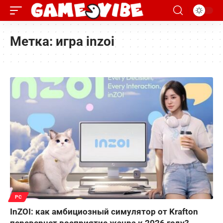
Метка:
игра inzoi
PC
InZOI: как амбициозный симулятор от Krafton
перевернет восприятие жанра к 2026 году?