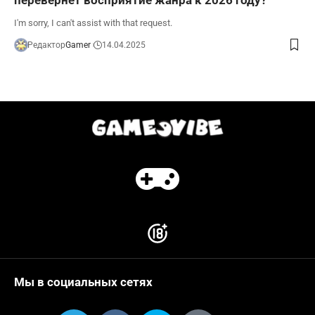
I'm sorry, I can't assist with that request.
Редактор
Gamer
14.04.2025
Мы в социальных сетях