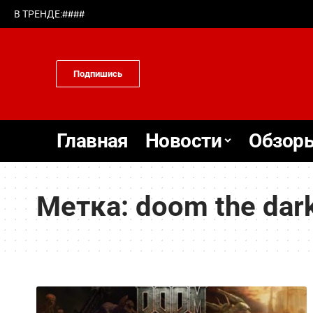
#
#
#
#
В ТРЕНДЕ:
Подпишись
Главная
Новости
Обзоры
Метка:
doom the dar