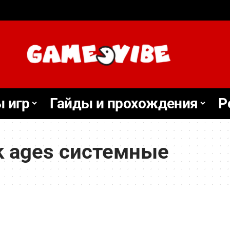
 игр
Гайды и прохождения
Р
k ages системные